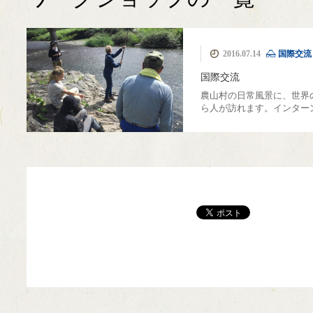
MIYAMA森の湯治
カフェ美山里山舎
極小規模木質資源
薪ストーブ
伝統建築
簡易製材機 ウッド
モバイルハウス
ピコ水力発電
薪ボイラー
ウッドチッパー
美山移住
煙突
里山暮
国際
薪割
2016.07.14
国際交流
フル活用
場
マイザー
国際交流
農山村の日常風景に、世界
ら人が訪れます。インター