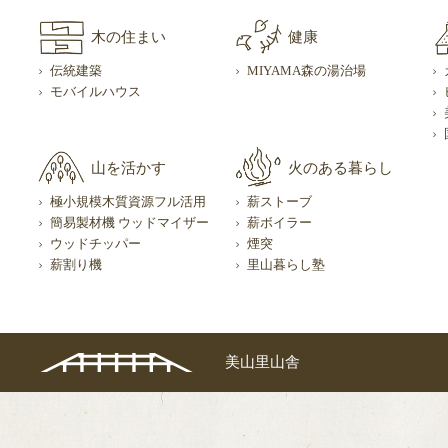
木の住まい
健康
伝統建築
MIYAMA森の湯治場
モバイルハウス
山を活かす
火のある暮らし
極小規模木質資源フル活用
薪ストーブ
簡易製材機 ウッドマイザー
薪ボイラー
ウッドチッパー
煙突
薪割り機
里山暮らし塾
美山里山舎