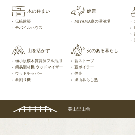
木の住まい
健康
伝統建築
MIYAMA森の湯治場
モバイルハウス
山を活かす
火のある暮らし
極小規模木質資源フル活用
薪ストーブ
簡易製材機 ウッドマイザー
薪ボイラー
ウッドチッパー
煙突
薪割り機
里山暮らし塾
美山里山舎