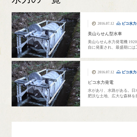
MIYAMA森の湯治
カフェ美山里山舎
極小規模木質資源
薪ストーブ
伝統建築
簡易製材機 ウッド
モバイルハウス
ピコ水力発電
薪ボイラー
ウッドチッパー
美山移住
煙突
里山暮
国際
薪割
2016.07.12
ピコ水力
フル活用
場
マイザー
美山らせん型水車
美山らせん水力発電機 19
自に発案され、最盛期には
2016.07.12
ピコ水力
ピコ水力発電
水があり、水路がある。日
肥沃な土地、広大な森林を