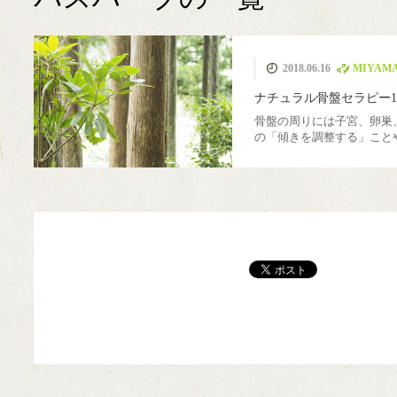
MIYAMA森の湯治
カフェ美山里山舎
極小規模木質資源
薪ストーブ
伝統建築
簡易製材機 ウッド
モバイルハウス
ピコ水力発電
薪ボイラー
ウッドチッパー
美山移住
煙突
里山暮
国際
薪割
2018.06.16
MIYA
フル活用
場
マイザー
ナチュラル骨盤セラピー1
骨盤の周りには子宮、卵巣
の「傾きを調整する」こと