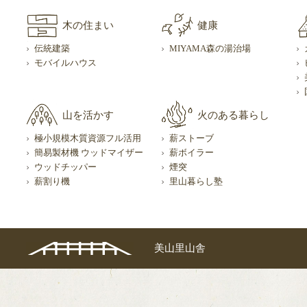
木の住まい
健康
伝統建築
MIYAMA森の湯治場
モバイルハウス
山を活かす
火のある暮らし
極小規模木質資源フル活用
薪ストーブ
簡易製材機 ウッドマイザー
薪ボイラー
ウッドチッパー
煙突
薪割り機
里山暮らし塾
美山里山舎