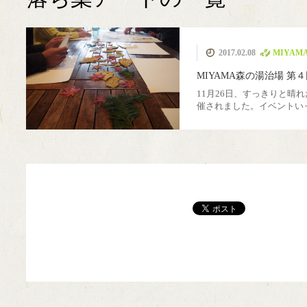
MIYAMA森の湯治
カフェ美山里山舎
極小規模木質資源
薪ストーブ
伝統建築
簡易製材機 ウッド
モバイルハウス
ピコ水力発電
薪ボイラー
ウッドチッパー
美山移住
煙突
里山暮
国際
薪割
2017.02.08
MIYA
フル活用
場
マイザー
MIYAMA森の湯治場 第
11月26日、すっきりと晴
催されました。イベントい