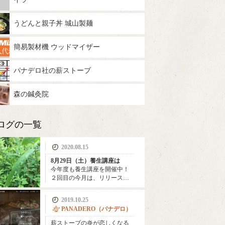
うどんと親子丼 城山製麺
簡易製材機 ウッドマイザー
パナデロ社の薪ストーブ
森の鍼灸院
ログの一覧
2020.08.15
8月29日（土）養生講座は
今年度も養生講座を開催中！
２回目の今月は、リリース…
2019.10.25
PANADERO（パナデロ）
薪ストーブの炎が恋しくなる