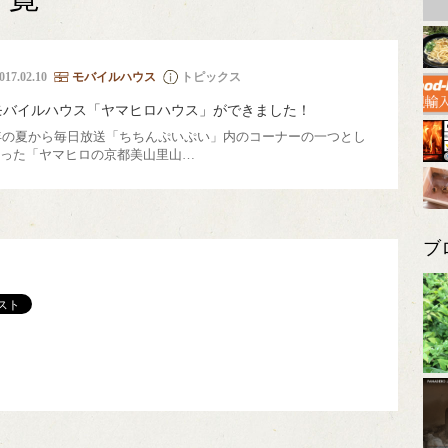
チッパー
山移住
煙突
里山暮らし塾
国際交流
薪割り機
017.02.10
モバイルハウス
トピックス
モバイルハウス「ヤマヒロハウス」ができました！
6年の夏から毎日放送「ちちんぷいぷい」内のコーナーの一つとし
った「ヤマヒロの京都美山里山…
ブ