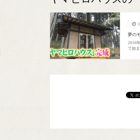
MIYAMA森の湯治
カフェ美山里山舎
極小規模木質資源
薪ストーブ
伝統建築
簡易製材機 ウッド
モバイルハウス
ピコ水力発電
薪ボイラー
ウッド
美
2
フル活用
場
マイザー
夢の
201
て始ま