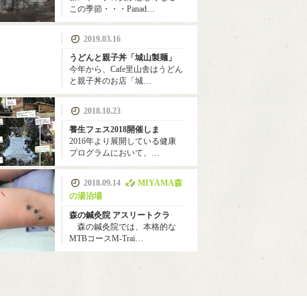
この季節・・・Panad…
2019.03.16
うどんと親子丼「城山製麺」
今年から、Cafe里山舎はうどん
と親子丼のお店「城…
2018.10.23
養生フェス2018開催しま
2016年より展開している健康
プログラムにおいて、…
2018.09.14
MIYAMA森
の湯治場
森の鍼灸院 アスリートクラ
森の鍼灸院では、本格的な
MTBコースM-Trai…