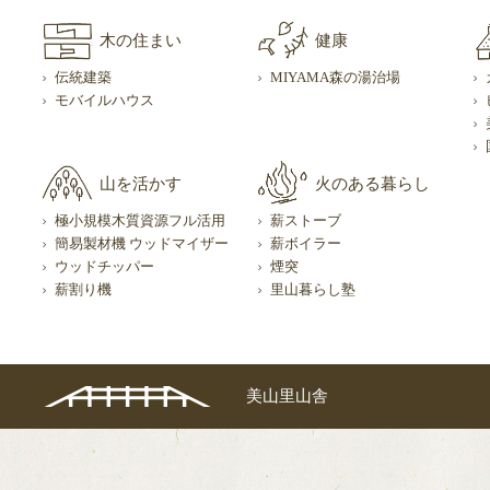
木の住まい
健康
伝統建築
MIYAMA森の湯治場
モバイルハウス
山を活かす
火のある暮らし
極小規模木質資源フル活用
薪ストーブ
簡易製材機 ウッドマイザー
薪ボイラー
ウッドチッパー
煙突
薪割り機
里山暮らし塾
美山里山舎