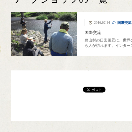
MIYAMA森の湯治
カフェ美山里山舎
極小規模木質資源
薪ストーブ
伝統建築
簡易製材機 ウッド
モバイルハウス
ピコ水力発電
薪ボイラー
ウッドチッパー
美山移住
煙突
里山暮
国際
薪割
2016.07.14
国際交流
フル活用
場
マイザー
国際交流
農山村の日常風景に、世界
ら人が訪れます。インター