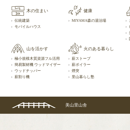
木の住まい
健康
伝統建築
MIYAMA森の湯治場
モバイルハウス
山を活かす
火のある暮らし
極小規模木質資源フル活用
薪ストーブ
簡易製材機 ウッドマイザー
薪ボイラー
ウッドチッパー
煙突
薪割り機
里山暮らし塾
美山里山舎