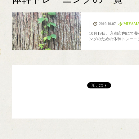
MIYAMA森の湯治
カフェ美山里山舎
極小規模木質資源
薪ストーブ
伝統建築
簡易製材機 ウッド
モバイルハウス
ピコ水力発電
薪ボイラー
ウッドチッパー
美山移住
煙突
里山暮
国際
薪割
2019.10.07
MIYA
フル活用
場
マイザー
10月19日、京都市内にて養
ングのための体幹トレーニ