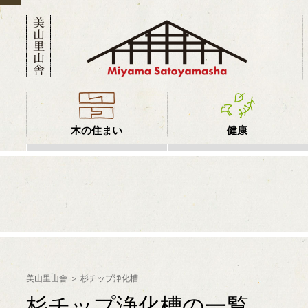
木の住まい
健康
美山里山舎
杉チップ浄化槽
杉チップ浄化槽の一覧