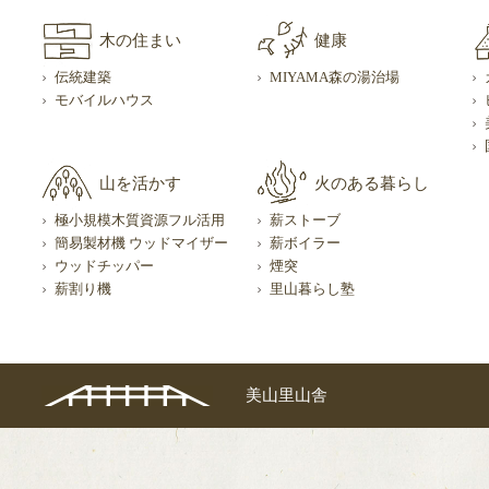
木の住まい
健康
伝統建築
MIYAMA森の湯治場
モバイルハウス
山を活かす
火のある暮らし
極小規模木質資源フル活用
薪ストーブ
簡易製材機 ウッドマイザー
薪ボイラー
ウッドチッパー
煙突
薪割り機
里山暮らし塾
美山里山舎