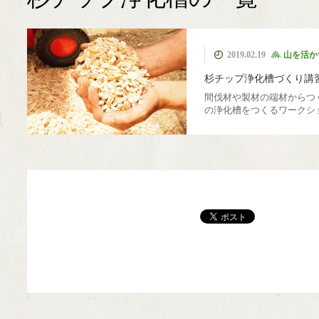
MIYAMA森の湯治
カフェ美山里山舎
極小規模木質資源
薪ストーブ
伝統建築
簡易製材機 ウッド
モバイルハウス
ピコ水力発電
薪ボイラー
ウッドチッパー
美山移住
煙突
里山暮
国際
薪割
2019.02.19
山を活か
フル活用
場
マイザー
杉チップ浄化槽づくり講
間伐材や製材の端材からつ
の浄化槽をつくるワークシ