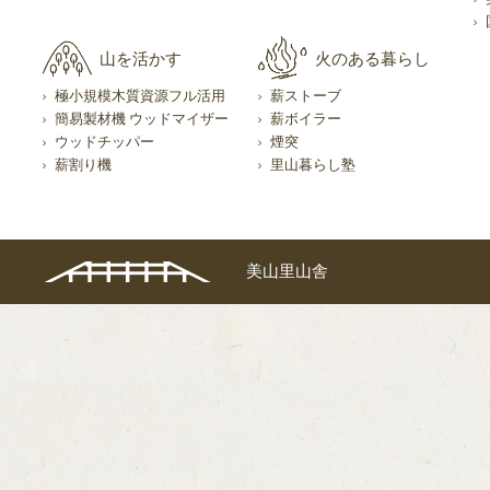
山を活かす
火のある暮らし
極小規模木質資源フル活用
薪ストーブ
簡易製材機 ウッドマイザー
薪ボイラー
ウッドチッパー
煙突
薪割り機
里山暮らし塾
美山里山舎