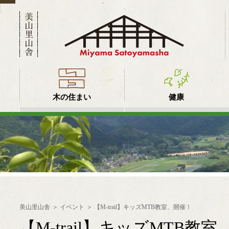
木の住まい
健康
美山里山舎
イベント
【M-trail】キッズMTB教室、開催！
【M-trail】キッズMTB教