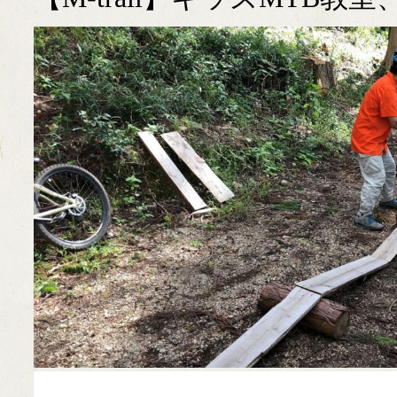
MIYAMA森の湯治
カフェ美山里山舎
極小規模木質資源
薪ストーブ
伝統建築
簡易製材機 ウッド
モバイルハウス
ピコ水力発電
薪ボイラー
ウッドチッパー
美山移住
煙突
里山暮
国際
薪割
フル活用
場
マイザー