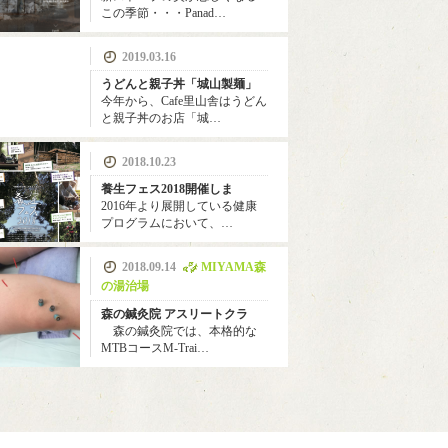
この季節・・・Panad…
2019.03.16
うどんと親子丼「城山製麺」
今年から、Cafe里山舎はうどん
と親子丼のお店「城…
2018.10.23
養生フェス2018開催しま
2016年より展開している健康
プログラムにおいて、…
2018.09.14
MIYAMA森
の湯治場
森の鍼灸院 アスリートクラ
森の鍼灸院では、本格的な
MTBコースM-Trai…