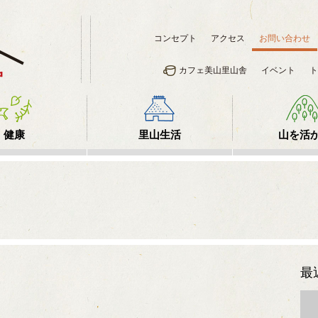
コンセプト
アクセス
お問い合わせ
カフェ美山里山舎
イベント
ト
健康
里山生活
山を活
最