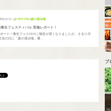
チッパー
山移住
煙突
里山暮らし塾
国際交流
薪割り機
016.11.13
MIYAMA森の湯治場
回養生フェスティバル 実施レポート！
ポート！養生フェス2016ご報告が遅くなりましたが、さる11月
文化の日に「森の湯治場」番…
ブ