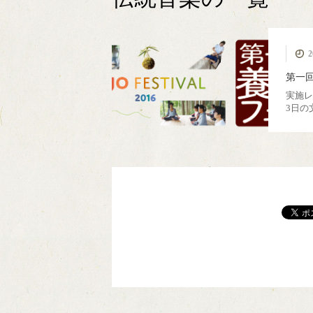
MIYAMA森の湯治
カフェ美山里山舎
極小規模木質資源
薪ストーブ
伝統建築
簡易製材機 ウッド
モバイルハウス
ピコ水力発電
薪ボイラー
ウッド
美
2
フル活用
場
マイザー
第一
実施レ
3日の