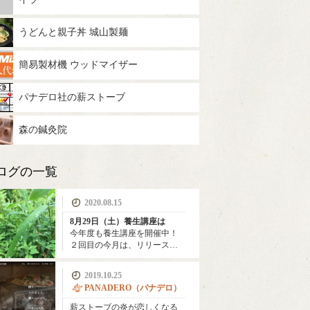
うどんと親子丼 城山製麺
簡易製材機 ウッドマイザー
パナデロ社の薪ストーブ
森の鍼灸院
ログの一覧
2020.08.15
8月29日（土）養生講座は
今年度も養生講座を開催中！
２回目の今月は、リリース…
2019.10.25
PANADERO（パナデロ）
薪ストーブの炎が恋しくなる