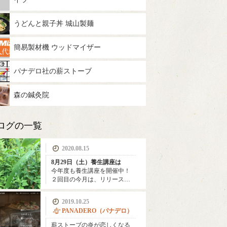
うどんと親子丼 城山製麺
簡易製材機 ウッドマイザー
パナデロ社の薪ストーブ
森の鍼灸院
ログの一覧
2020.08.15
8月29日（土）養生講座は
今年度も養生講座を開催中！
２回目の今月は、リリース…
2019.10.25
PANADERO（パナデロ）
薪ストーブの炎が恋しくなる