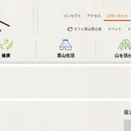
コンセプト
アクセス
お問い合わせ
カフェ美山里山舎
イベント
ト
健康
里山生活
山を活
最