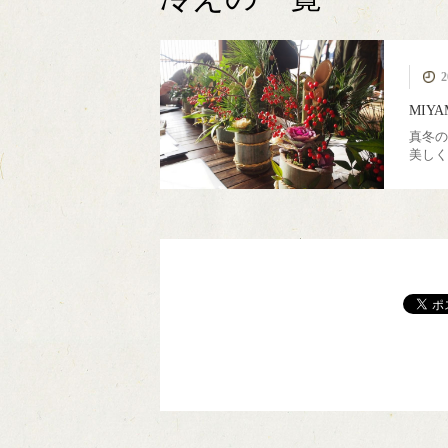
MIYAMA森の湯治
カフェ美山里山舎
極小規模木質資源
薪ストーブ
伝統建築
簡易製材機 ウッド
モバイルハウス
ピコ水力発電
薪ボイラー
ウッド
美
2
フル活用
場
マイザー
MIY
真冬の
美しく