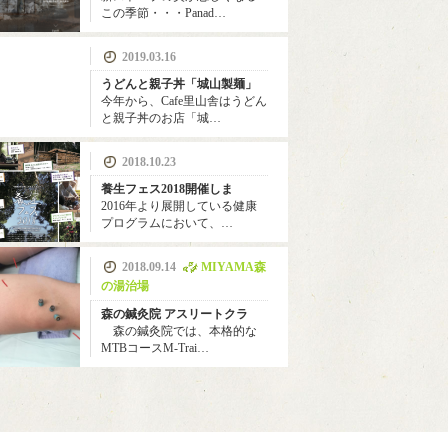
この季節・・・Panad…
2019.03.16
うどんと親子丼「城山製麺」
今年から、Cafe里山舎はうどん
と親子丼のお店「城…
2018.10.23
養生フェス2018開催しま
2016年より展開している健康
プログラムにおいて、…
2018.09.14
MIYAMA森
の湯治場
森の鍼灸院 アスリートクラ
森の鍼灸院では、本格的な
MTBコースM-Trai…