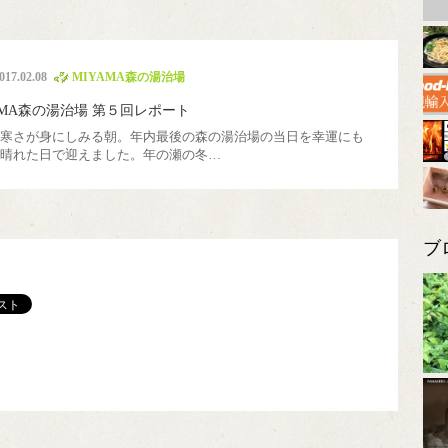
チッパー
山移住
煙突
里山暮らし塾
国際交流
薪割り機
017.02.08
MIYAMA森の湯治場
AMA森の湯治場 第５回レポート
寒さが身にしみる朝。年内最後の森の湯治場の当日を幸運にも
晴れた日で迎えました。年の瀬の冬…
ブ