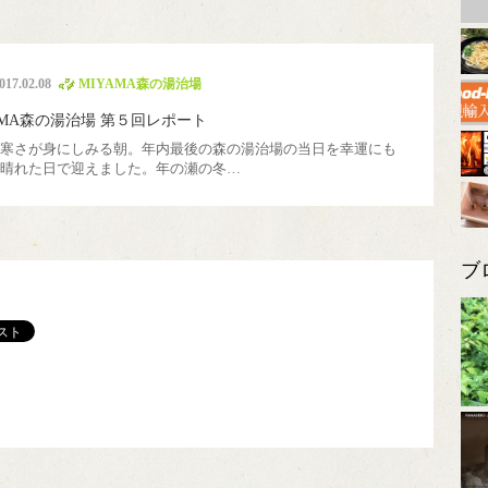
チッパー
山移住
煙突
里山暮らし塾
国際交流
薪割り機
017.02.08
MIYAMA森の湯治場
AMA森の湯治場 第５回レポート
寒さが身にしみる朝。年内最後の森の湯治場の当日を幸運にも
晴れた日で迎えました。年の瀬の冬…
ブ