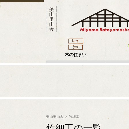
木の住まい
美山里山舎
竹細工
竹細工の一覧