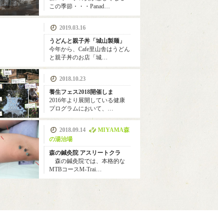
この季節・・・Panad…
2019.03.16
うどんと親子丼「城山製麺」
今年から、Cafe里山舎はうどん
と親子丼のお店「城…
2018.10.23
養生フェス2018開催しま
2016年より展開している健康
プログラムにおいて、…
2018.09.14
MIYAMA森
の湯治場
森の鍼灸院 アスリートクラ
森の鍼灸院では、本格的な
MTBコースM-Trai…