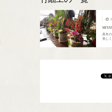
MIYAMA森の湯治
カフェ美山里山舎
極小規模木質資源
薪ストーブ
伝統建築
簡易製材機 ウッド
モバイルハウス
ピコ水力発電
薪ボイラー
ウッド
美
2
フル活用
場
マイザー
MIY
真冬の
美しく