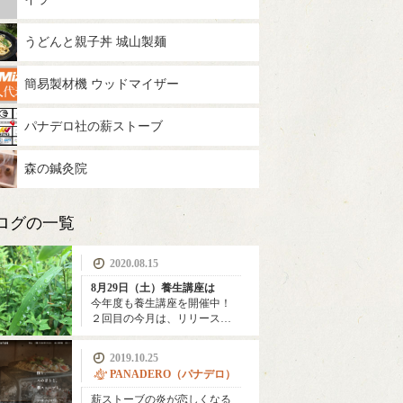
うどんと親子丼 城山製麺
簡易製材機 ウッドマイザー
パナデロ社の薪ストーブ
森の鍼灸院
ログの一覧
2020.08.15
8月29日（土）養生講座は
今年度も養生講座を開催中！
２回目の今月は、リリース…
2019.10.25
PANADERO（パナデロ）
薪ストーブの炎が恋しくなる