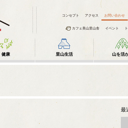
コンセプト
アクセス
お問い合わせ
カフェ美山里山舎
イベント
ト
健康
里山生活
山を活
最