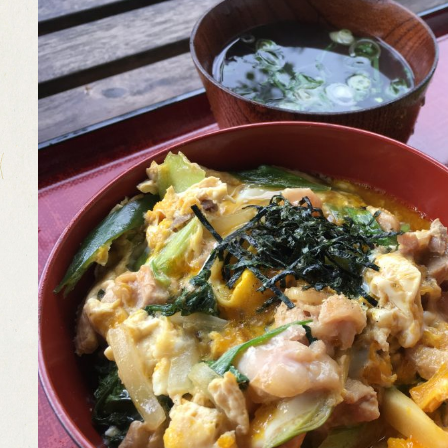
MIYAMA森の湯治
カフェ美山里山舎
極小規模木質資源
薪ストーブ
伝統建築
簡易製材機 ウッド
モバイルハウス
ピコ水力発電
薪ボイラー
ウッドチッパー
美山移住
煙突
里山暮
国際
薪割
フル活用
場
マイザー