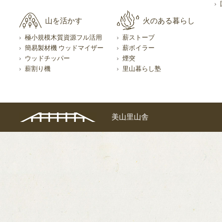
山を活かす
火のある暮らし
極小規模木質資源フル活用
薪ストーブ
簡易製材機 ウッドマイザー
薪ボイラー
ウッドチッパー
煙突
薪割り機
里山暮らし塾
美山里山舎